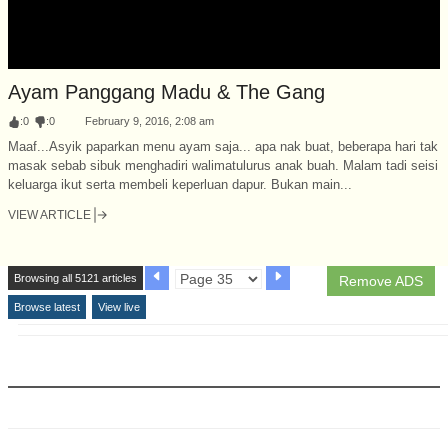
Ayam Panggang Madu & The Gang
:
0
:
0
February 9, 2016, 2:08 am
Maaf...Asyik paparkan menu ayam saja... apa nak buat, beberapa hari tak
masak sebab sibuk menghadiri walimatulurus anak buah. Malam tadi seisi
keluarga ikut serta membeli keperluan dapur. Bukan main...
VIEW ARTICLE
Browsing all 5121 articles
Remove ADS
Browse latest
View live