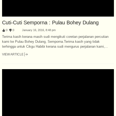
Cuti-Cuti Semporna : Pulau Bohey Dulang
:
0
:
0
January 16, 2016, 8:48 pm
Terima kasih kerana masih sudi mengikuti coretan perjalanan percutian
kami ke Pulau Bohey Dulang, Semporna.Terima kasih yang tidak
terhingga untuk Cikgu Habibi kerana sudi mengurus perjalanan kami,...
VIEW ARTICLE