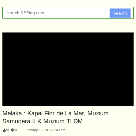
Search
Melaka : Kapal Flor de La Mar, Muzium
Samudera II & Muzium TLDM
:
0
:
0
January 15, 2016, 6:03 am