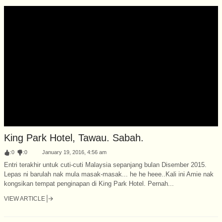
King Park Hotel, Tawau. Sabah.
:
0
:
0
January 19, 2016, 4:56 am
Entri terakhir untuk cuti-cuti Malaysia sepanjang bulan Disember 2015.
Lepas ni barulah nak mula masak-masak... he he heee..Kali ini Amie nak
kongsikan tempat penginapan di King Park Hotel. Pernah...
VIEW ARTICLE