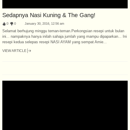
Sedapnya Nasi Kuning & The Gang!
:
0
:
0
January 30, 2016, 12:56 am
Selamat berhujung minggu teman-teman.Perkongsian resepi untuk bulan
ini... nampaknya hanya inilah sahaja jumlah yang mampu dipaparkan... Ini
resepi kedua selepas resepi NASI AYAM yang sempat Amie...
VIEW ARTICLE