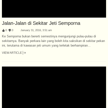
Jalan-Jalan di Sekitar Jeti Semporna
:
0
:
0
January 31, 2016, 3:51 am
Ke Semporna bukan bererti semestinya mengunjungi pulau-pulau di
sekitarnya. Banyak perkara lain yang boleh kita saksikan di sekitar pekan
ini, terutama di kawasan jeti umum yang terletak berhampiran...
VIEW ARTICLE