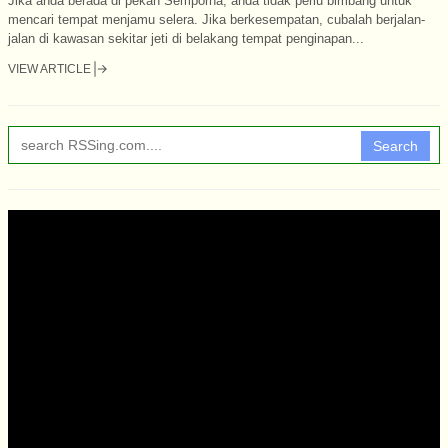
Jika anda berada di pekan Semporna, anda tidak perlu bimbang untuk
mencari tempat menjamu selera. Jika berkesempatan, cubalah berjalan-
jalan di kawasan sekitar jeti di belakang tempat penginapan...
VIEW ARTICLE
Search