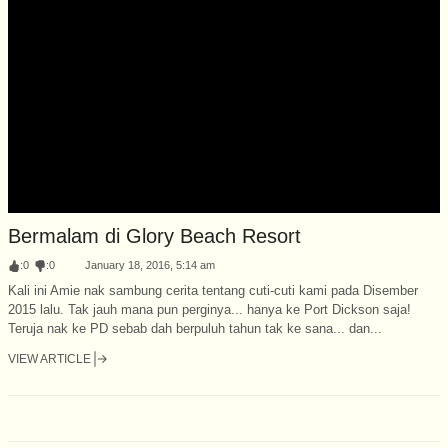
Bermalam di Glory Beach Resort
:
0
:
0
January 18, 2016, 5:14 am
Kali ini Amie nak sambung cerita tentang cuti-cuti kami pada Disember
2015 lalu. Tak jauh mana pun perginya... hanya ke Port Dickson saja!
Teruja nak ke PD sebab dah berpuluh tahun tak ke sana... dan...
VIEW ARTICLE