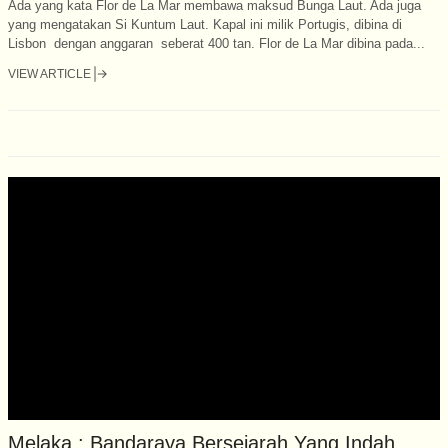
Ada yang kata Flor de La Mar membawa maksud Bunga Laut. Ada juga
yang mengatakan Si Kuntum Laut. Kapal ini milik Portugis, dibina di
Lisbon dengan anggaran seberat 400 tan. Flor de La Mar dibina pada...
VIEW ARTICLE
Melaka : Bandaraya Bersejarah Yang Indah