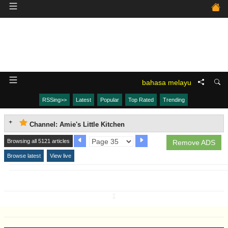
bahasa melayu
RSSing>>
Latest
Popular
Top Rated
Trending
Channel: Amie's Little Kitchen
Browsing all 5121 articles
Remove ADS
Browse latest
View live
↧