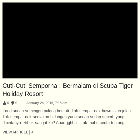
Cuti-Cuti Semporna : Bermalam di Scuba Tiger
Holiday Resort
:
0
:
0
January 24, 2016, 7:18 am
Farid sudah seminggu pulang bercuti. Tak sempat nak bawa jalan-jalan.
Tak sempat nak sediakan hidangan yang sedap-sedap seperti yang
dipintanya. Sibuk sangat ke? Aaarrgghhh... tak mahu cerita tentang...
VIEW ARTICLE