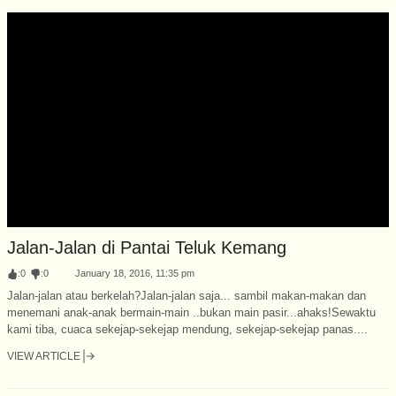
Jalan-Jalan di Pantai Teluk Kemang
:
0
:
0
January 18, 2016, 11:35 pm
Jalan-jalan atau berkelah?Jalan-jalan saja... sambil makan-makan dan
menemani anak-anak bermain-main ..bukan main pasir...ahaks!Sewaktu
kami tiba, cuaca sekejap-sekejap mendung, sekejap-sekejap panas....
VIEW ARTICLE