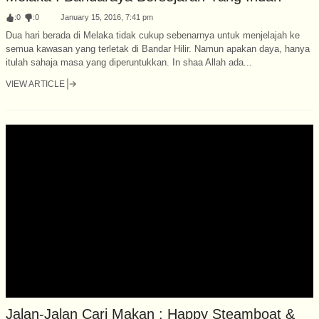
:
0
:
0
January 15, 2016, 7:41 pm
Dua hari berada di Melaka tidak cukup sebenarnya untuk menjelajah ke
semua kawasan yang terletak di Bandar Hilir. Namun apakan daya, hanya
itulah sahaja masa yang diperuntukkan. In shaa Allah ada...
VIEW ARTICLE
Jalan-Jalan Cari Makan : Happy Steamboat &