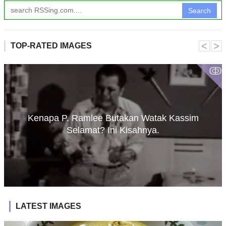
Search
˂
˃
TOP-RATED IMAGES
ↂ
Kenapa P. Ramlee Butakan Watak Kassim
Selamat? Ini Kisahnya.
LATEST IMAGES