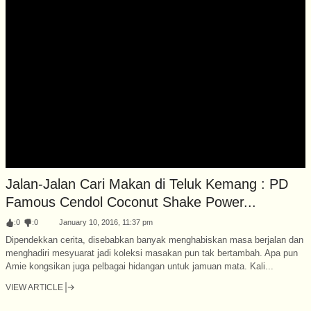
Jalan-Jalan Cari Makan di Teluk Kemang : PD
Famous Cendol Coconut Shake Power...
:
0
:
0
January 10, 2016, 11:37 pm
Dipendekkan cerita, disebabkan banyak menghabiskan masa berjalan dan
menghadiri mesyuarat jadi koleksi masakan pun tak bertambah. Apa pun
Amie kongsikan juga pelbagai hidangan untuk jamuan mata. Kali...
VIEW ARTICLE