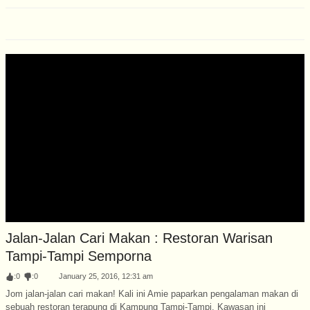
Jalan-Jalan Cari Makan : Restoran Warisan
Tampi-Tampi Semporna
:
0
:
0
January 25, 2016, 12:31 am
Jom jalan-jalan cari makan! Kali ini Amie paparkan pengalaman makan di
sebuah restoran terapung di Kampung Tampi-Tampi. Kawasan ini