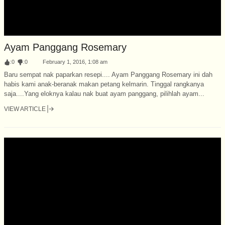
Ayam Panggang Rosemary
:
0
:
0
February 1, 2016, 1:08 am
Baru sempat nak paparkan resepi.... Ayam Panggang Rosemary ini dah
habis kami anak-beranak makan petang kelmarin. Tinggal rangkanya
saja....Yang eloknya kalau nak buat ayam panggang, pilihlah ayam...
VIEW ARTICLE