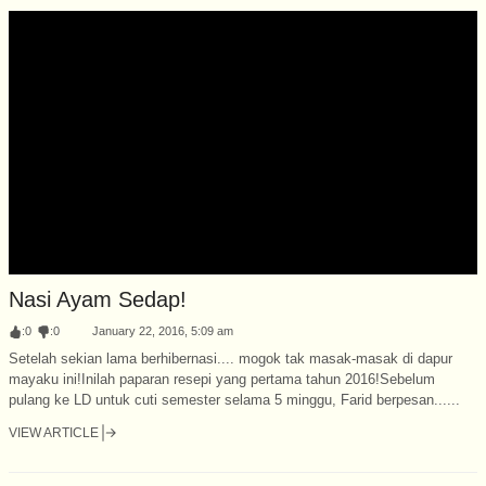
Nasi Ayam Sedap!
:
0
:
0
January 22, 2016, 5:09 am
Setelah sekian lama berhibernasi.... mogok tak masak-masak di dapur
mayaku ini!Inilah paparan resepi yang pertama tahun 2016!Sebelum
pulang ke LD untuk cuti semester selama 5 minggu, Farid berpesan......
VIEW ARTICLE