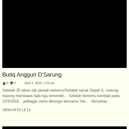
Butiq Anggun D'Sarung
:
0
:
0
April 1, 2016, 1:03 am
Setelah 35 tahun tak pernah bertemu!Setalah tamat Darjah 6, masing-
masing membawa hala tuju tersendiri....Setelah bertemu kembali pada
13/3/2016... pelbagai cerita dikongsi bersama.Yan.... Norzehan...
VIEW ARTICLE