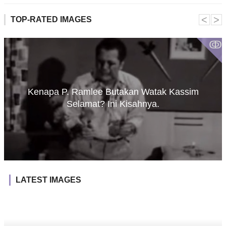
˂
˃
TOP-RATED IMAGES
ↂ
Kenapa P. Ramlee Butakan Watak Kassim
Selamat? Ini Kisahnya.
LATEST IMAGES