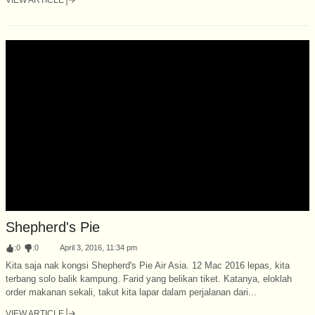
Shepherd's Pie
:
0
:
0
April 3, 2016, 11:34 pm
Kita saja nak kongsi Shepherd's Pie Air Asia. 12 Mac 2016 lepas, kita
terbang solo balik kampung. Farid yang belikan tiket. Katanya, eloklah
order makanan sekali, takut kita lapar dalam perjalanan dari...
VIEW ARTICLE