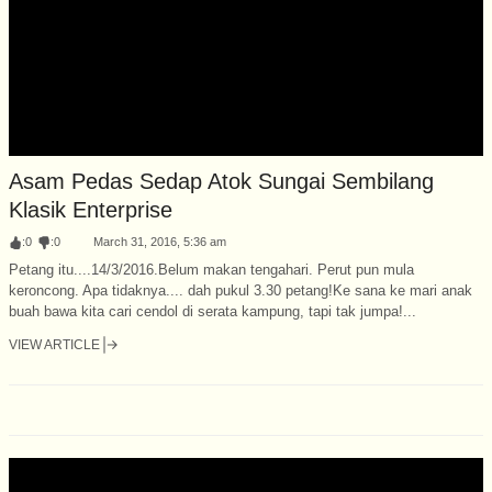
Asam Pedas Sedap Atok Sungai Sembilang
Klasik Enterprise
:
0
:
0
March 31, 2016, 5:36 am
Petang itu....14/3/2016.Belum makan tengahari. Perut pun mula
keroncong. Apa tidaknya.... dah pukul 3.30 petang!Ke sana ke mari anak
buah bawa kita cari cendol di serata kampung, tapi tak jumpa!...
VIEW ARTICLE