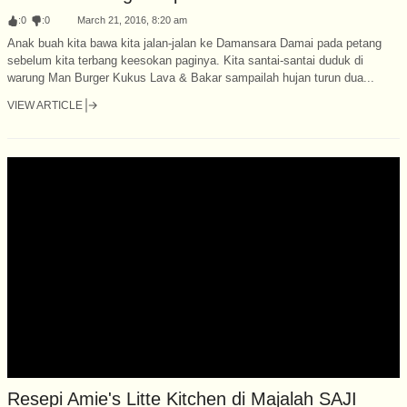
:
0
:
0
March 21, 2016, 8:20 am
Anak buah kita bawa kita jalan-jalan ke Damansara Damai pada petang
sebelum kita terbang keesokan paginya. Kita santai-santai duduk di
warung Man Burger Kukus Lava & Bakar sampailah hujan turun dua...
VIEW ARTICLE
Resepi Amie's Litte Kitchen di Majalah SAJI