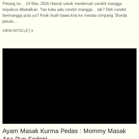
Petang itu... 14 Mac 2016.Hasrat untuk menikmati cendol mangga
terpaksa dibatalkan. Yan kata ada cendol mangga... aik? Dah cendol
bermangga pula ya? Anak buah bawa kita ke merata simpang. Bonda
pesan,...
VIEW ARTICLE
Ayam Masak Kurma Pedas : Mommy Masak
Apa Pun Sedap!