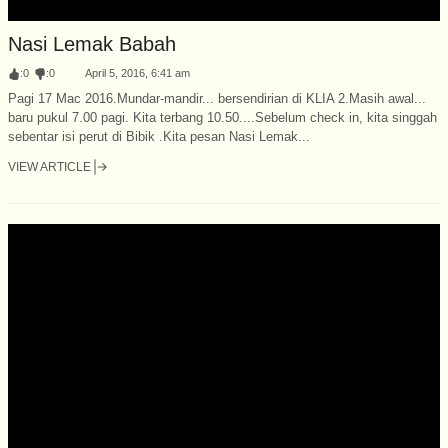
Nasi Lemak Babah
:
0
:
0
April 5, 2016, 6:41 am
Pagi 17 Mac 2016.Mundar-mandir... bersendirian di KLIA 2.Masih awal...
baru pukul 7.00 pagi. Kita terbang 10.50....Sebelum check in, kita singgah
sebentar isi perut di Bibik .Kita pesan Nasi Lemak...
VIEW ARTICLE