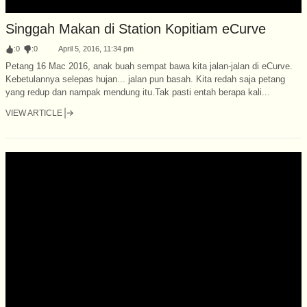
Singgah Makan di Station Kopitiam eCurve
:
0
:
0
April 5, 2016, 11:34 pm
Petang 16 Mac 2016, anak buah sempat bawa kita jalan-jalan di eCurve.
Kebetulannya selepas hujan... jalan pun basah. Kita redah saja petang
yang redup dan nampak mendung itu.Tak pasti entah berapa kali...
VIEW ARTICLE