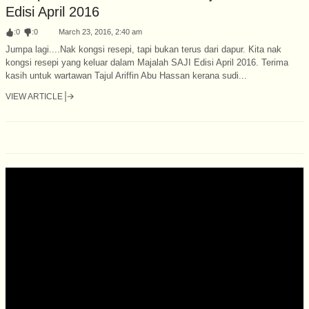
Edisi April 2016
:
0
:
0
March 23, 2016, 2:40 am
Jumpa lagi....Nak kongsi resepi, tapi bukan terus dari dapur. Kita nak
kongsi resepi yang keluar dalam Majalah SAJI Edisi April 2016. Terima
kasih untuk wartawan Tajul Ariffin Abu Hassan kerana sudi...
VIEW ARTICLE