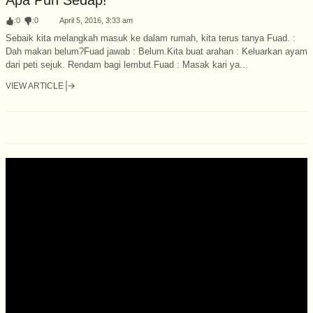
:
0
:
0
April 5, 2016, 3:33 am
Sebaik kita melangkah masuk ke dalam rumah, kita terus tanya Fuad. :
Dah makan belum?Fuad jawab : Belum.Kita buat arahan : Keluarkan ayam
dari peti sejuk. Rendam bagi lembut.Fuad : Masak kari ya...
VIEW ARTICLE