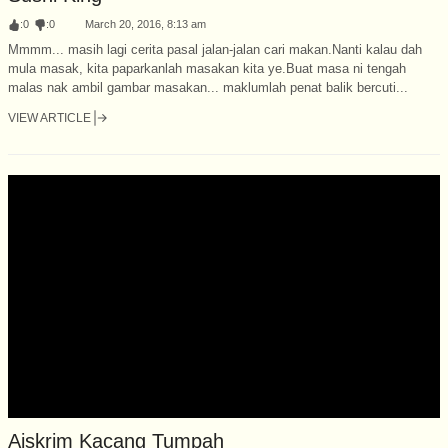
:
0
:
0
March 20, 2016, 8:13 am
Mmmm... masih lagi cerita pasal jalan-jalan cari makan.Nanti kalau dah
mula masak, kita paparkanlah masakan kita ye.Buat masa ni tengah
malas nak ambil gambar masakan... maklumlah penat balik bercuti...
VIEW ARTICLE
Aiskrim Kacang Tumpah