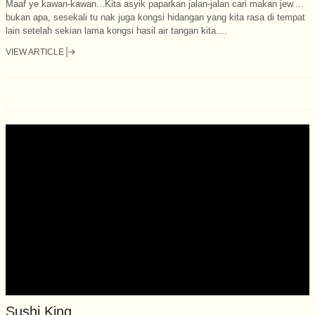
Maaf ye kawan-kawan...Kita asyik paparkan jalan-jalan cari makan jew....
bukan apa, sesekali tu nak juga kongsi hidangan yang kita rasa di tempat
lain setelah sekian lama kongsi hasil air tangan kita....
VIEW ARTICLE
Sushi King