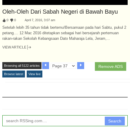
Oleh-Oleh Dari Sabah Negeri di Bawah Bayu
:
0
:
0
April 7, 2016, 3:07 am
Setelah lebih 35 tahun tidak bertemu!Bersamaan pada hari Sabtu, pukul 2
petang.... 12 Mac 2016 ditetapkan sebagai hari bersejarah pertemuan
rakan-rakan Sekolah Kebangsaan Dato Maharaja Lela, Jeram,...
VIEW ARTICLE
Browsing all 5122 articles
Remove ADS
Browse latest
View live
Search