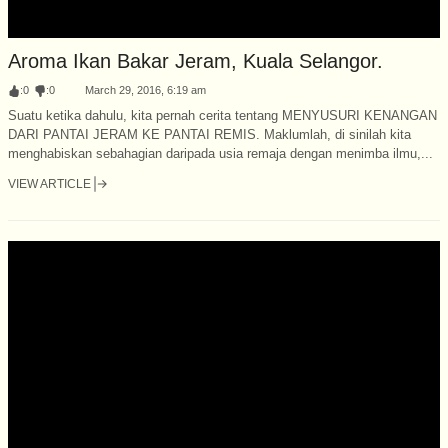
Aroma Ikan Bakar Jeram, Kuala Selangor.
:
0
:
0
March 29, 2016, 6:19 am
Suatu ketika dahulu, kita pernah cerita tentang MENYUSURI KENANGAN
DARI PANTAI JERAM KE PANTAI REMIS. Maklumlah, di sinilah kita
menghabiskan sebahagian daripada usia remaja dengan menimba ilmu,...
VIEW ARTICLE