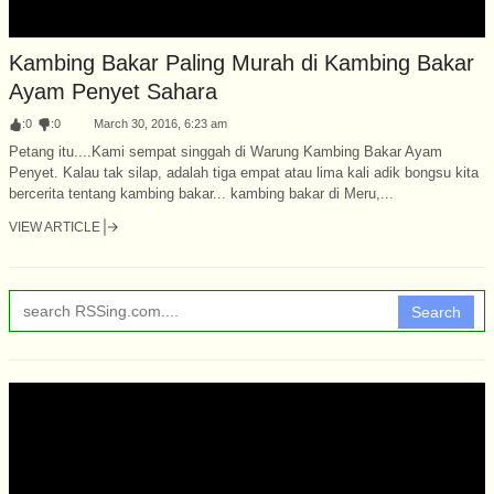
Kambing Bakar Paling Murah di Kambing Bakar
Ayam Penyet Sahara
:
0
:
0
March 30, 2016, 6:23 am
Petang itu....Kami sempat singgah di Warung Kambing Bakar Ayam
Penyet. Kalau tak silap, adalah tiga empat atau lima kali adik bongsu kita
bercerita tentang kambing bakar... kambing bakar di Meru,...
VIEW ARTICLE
Search