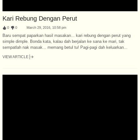
Kari Rebung Dengan Perut
:
0
:
0
March 29, 2016, 10:58 pm
Baru sempat paparkan hasil masakan... kari rebung dengan perut yang
simple dimple. Bonda kata, kalau dah berjalan ke sana ke mari, tak
sempatlah nak masak... memang betul tu! Pagi-pagi dah keluarkan...
VIEW ARTICLE