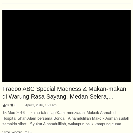
Fradoo ABC Special Madness & Makan-makan
di Warung Rasa Sayang, Medan Selera,...
:
0
:
0
April 3, 2016, 1:21 am
15 Mac 2016.... kalau tak silap!Kami menziarahi Makcik Asmah di
Hospital Shah Alam bersama Bonda. Alhamdulillah Makcik Asmah sudah
semakin sihat. Syukur Alhamdulillah, walaupun balik kampung cuma...
VIEW ARTICLE