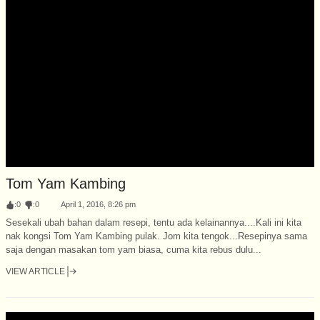
Tom Yam Kambing
:
0
:
0
April 1, 2016, 8:26 pm
Sesekali ubah bahan dalam resepi, tentu ada kelainannya....Kali ini kita
nak kongsi Tom Yam Kambing pulak. Jom kita tengok...Resepinya sama
saja dengan masakan tom yam biasa, cuma kita rebus dulu...
VIEW ARTICLE