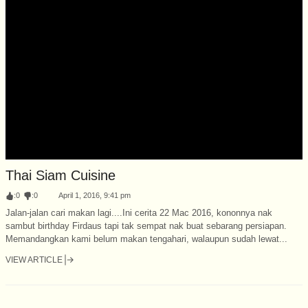
Thai Siam Cuisine
:
0
:
0
April 1, 2016, 9:41 pm
Jalan-jalan cari makan lagi....Ini cerita 22 Mac 2016, kononnya nak
sambut birthday Firdaus tapi tak sempat nak buat sebarang persiapan.
Memandangkan kami belum makan tengahari, walaupun sudah lewat...
VIEW ARTICLE