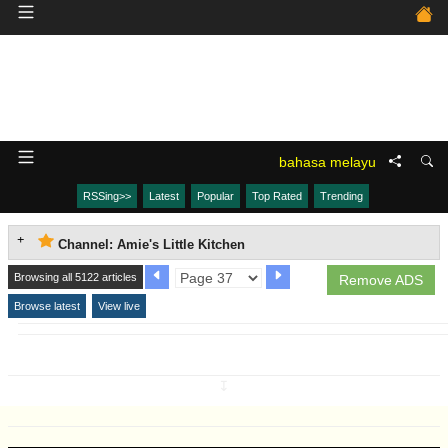
bahasa melayu
RSSing>>
Latest
Popular
Top Rated
Trending
Channel: Amie's Little Kitchen
Browsing all 5122 articles
Remove ADS
Browse latest
View live
↧