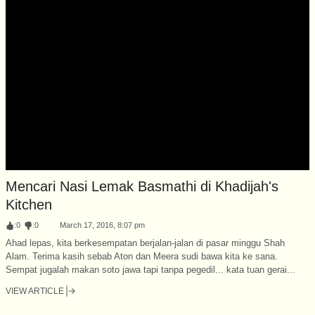
Mencari Nasi Lemak Basmathi di Khadijah's
Kitchen
:
0
:
0
March 17, 2016, 8:07 pm
Ahad lepas, kita berkesempatan berjalan-jalan di pasar minggu Shah
Alam. Terima kasih sebab Aton dan Meera sudi bawa kita ke sana.
Sempat jugalah makan soto jawa tapi tanpa pegedil... kata tuan gerai...
VIEW ARTICLE