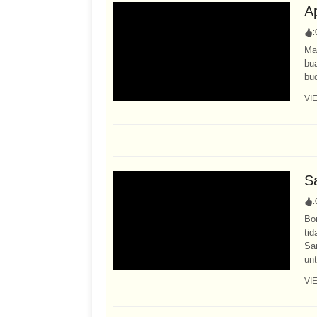
A
:
Ma
bu
bud
VI
S
:
Bo
ti
Sa
unt
VI