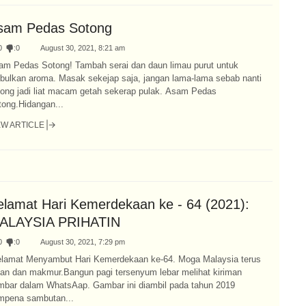
sam Pedas Sotong
0
:
0
August 30, 2021, 8:21 am
am Pedas Sotong! Tambah serai dan daun limau purut untuk
mbulkan aroma. Masak sekejap saja, jangan lama-lama sebab nanti
tong jadi liat macam getah sekerap pulak. Asam Pedas
tong.Hidangan...
EW ARTICLE
elamat Hari Kemerdekaan ke - 64 (2021):
ALAYSIA PRIHATIN
0
:
0
August 30, 2021, 7:29 pm
lamat Menyambut Hari Kemerdekaan ke-64. Moga Malaysia terus
an dan makmur.Bangun pagi tersenyum lebar melihat kiriman
mbar dalam WhatsAap. Gambar ini diambil pada tahun 2019
mpena sambutan...