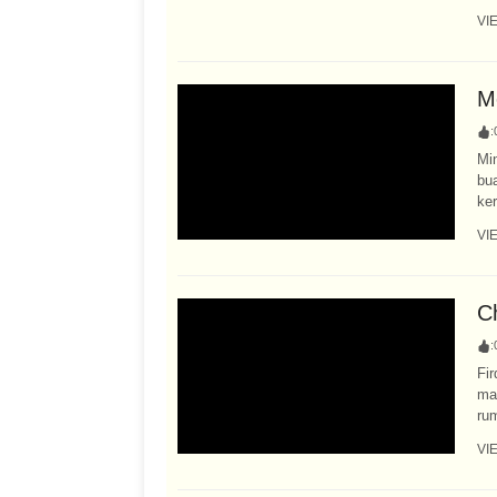
VI
M
:
Mi
bu
ker
VI
C
:
Fir
ma
rum
VI