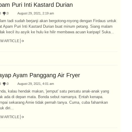
pam Puri Inti Kastard Durian
0
:
0
August 29, 2021, 2:19 am
lam tadi sudah berjanji akan bergotong-royong dengan Firdaus untuk
at Apam Puri Inti Kastard Durian buat minum petang. Siang malam
ak kecil itu asyik ke hulu ke hilir membawa acuan karipap! Suka...
EW ARTICLE
ayap Ayam Panggang Air Fryer
0
:
0
August 29, 2021, 4:01 am
nda, kalau hendak makan, 'jemput' satu persatu anak-anak yang
dak ada di depan mata. Bonda sebut namanya. Entah kenapa.
mpai sekarang Amie tidak pernah tanya. Cuma, cuba fahamkan
uk diri...
EW ARTICLE