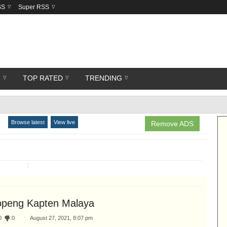
SS
Super RSS
R
TOP RATED
TRENDING
Browse latest
View live
Remove ADS
↧
openg Kapten Malaya
0
:
0
August 27, 2021, 8:07 pm