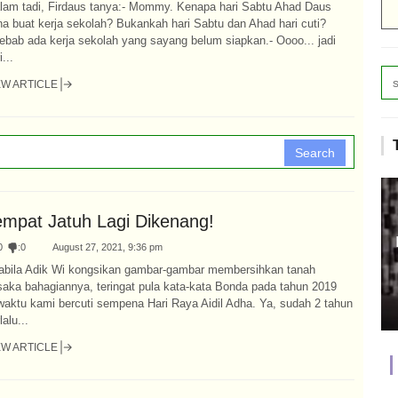
lam tadi, Firdaus tanya:- Mommy. Kenapa hari Sabtu Ahad Daus
na buat kerja sekolah? Bukankah hari Sabtu dan Ahad hari cuti?
ebab ada kerja sekolah yang sayang belum siapkan.- Oooo... jadi
i...
EW ARTICLE
Search
empat Jatuh Lagi Dikenang!
0
:
0
August 27, 2021, 9:36 pm
abila Adik Wi kongsikan gambar-gambar membersihkan tanah
saka bahagiannya, teringat pula kata-kata Bonda pada tahun 2019
waktu kami bercuti sempena Hari Raya Aidil Adha. Ya, sudah 2 tahun
lalu...
EW ARTICLE