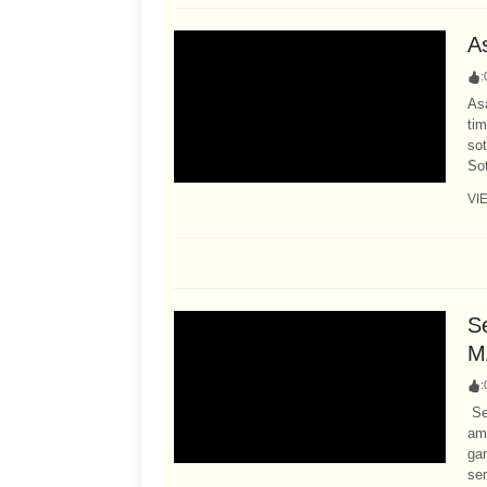
A
:
As
ti
so
So
VI
S
M
:
Se
am
ga
se