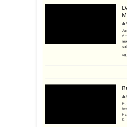
D
Me
:
Ju
Ami
ma
sat
VI
B
:
Pe
be
Pa
Kot