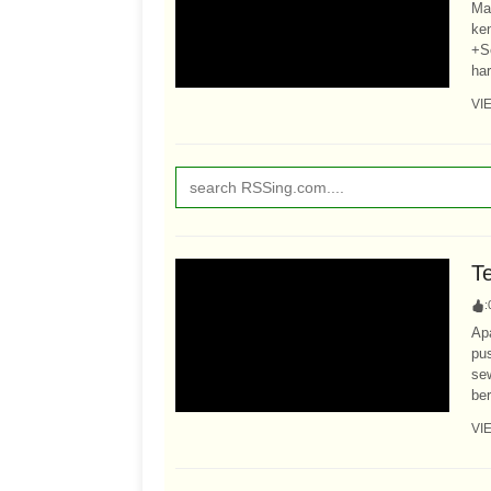
Ma
ke
+S
har
VI
T
:
Ap
pu
se
ber
VI