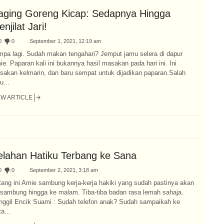
aging Goreng Kicap: Sedapnya Hingga
njilat Jari!
0
:
0
September 1, 2021, 12:19 am
mpa lagi. Sudah makan tengahari? Jemput jamu selera di dapur
e. Paparan kali ini bukannya hasil masakan pada hari ini. Ini
sakan kelmarin, dan baru sempat untuk dijadikan paparan.Salah
u...
EW ARTICLE
elahan Hatiku Terbang ke Sana
0
:
0
September 2, 2021, 3:18 am
tang ini Amie sambung kerja-kerja hakiki yang sudah pastinya akan
rsambung hingga ke malam. Tiba-tiba badan rasa lemah sahaja.
nggil Encik Suami : Sudah telefon anak? Sudah sampaikah ke
a...