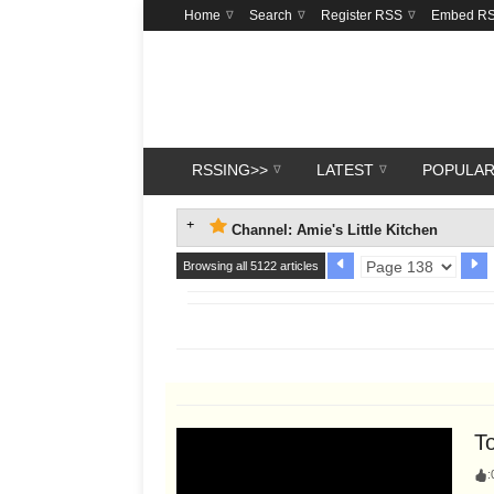
Home
Search
Register RSS
Embed R
RSSING>>
LATEST
POPULA
Channel: Amie's Little Kitchen
Browsing all 5122 articles
T
: