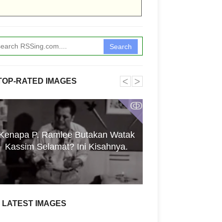
Search
˂
˃
TOP-RATED IMAGES
ↂ
Kenapa P. Ramlee Butakan Watak
Doa Selepas Sol
Kassim Selamat? Ini Kisahnya.
berserta
LATEST IMAGES