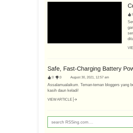
C
:
Se
ga
se
dit
VI
Safe, Fast-Charging Battery Po
:
0
:
0
August 30, 2021, 12:57 am
Assalamualaikum. Teman-teman bloggers yang budi
kasih daun keladi!
VIEW ARTICLE