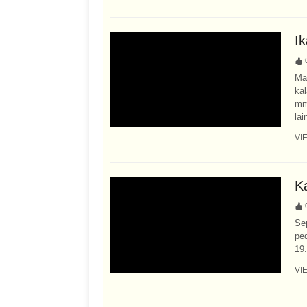
I
:
Ma
ka
mm
lai
VI
K
:
Sep
pe
19.
VI