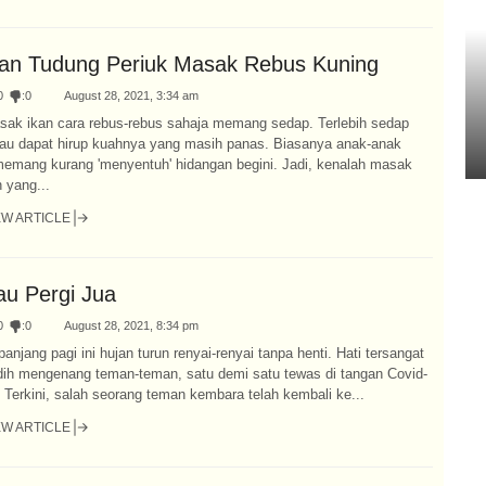
kan Tudung Periuk Masak Rebus Kuning
0
:
0
August 28, 2021, 3:34 am
sak ikan cara rebus-rebus sahaja memang sedap. Terlebih sedap
lau dapat hirup kuahnya yang masih panas. Biasanya anak-anak
emang kurang 'menyentuh' hidangan begini. Jadi, kenalah masak
n yang...
EW ARTICLE
au Pergi Jua
0
:
0
August 28, 2021, 8:34 pm
anjang pagi ini hujan turun renyai-renyai tanpa henti. Hati tersangat
dih mengenang teman-teman, satu demi satu tewas di tangan Covid-
 Terkini, salah seorang teman kembara telah kembali ke...
EW ARTICLE