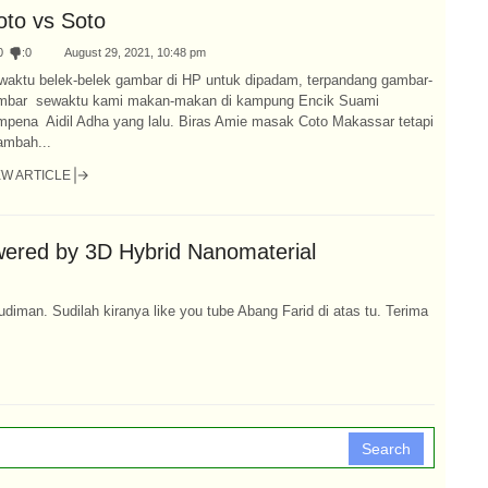
oto vs Soto
0
:
0
August 29, 2021, 10:48 pm
waktu belek-belek gambar di HP untuk dipadam, terpandang gambar-
mbar sewaktu kami makan-makan di kampung Encik Suami
mpena Aidil Adha yang lalu. Biras Amie masak Coto Makassar tetapi
ambah...
EW ARTICLE
wered by 3D Hybrid Nanomaterial
man. Sudilah kiranya like you tube Abang Farid di atas tu. Terima
Search